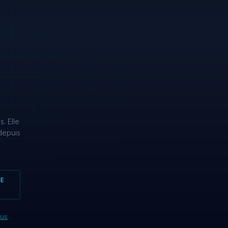
4
e
. Elle
depuis
LE
ous