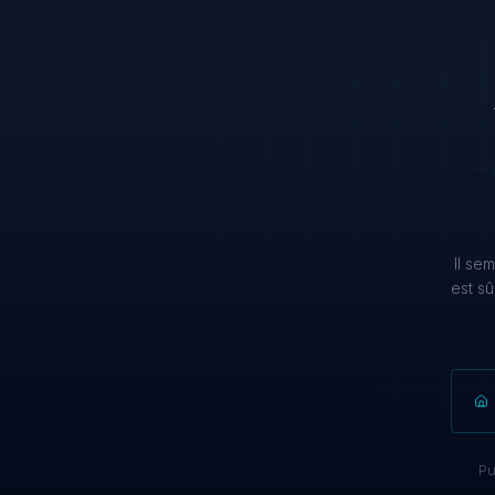
Il se
est s
Pu