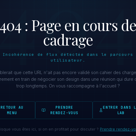
40
404 : Page en cours d
cadrage
Incohérence de flux détectée dans le parcours
utilisateur.
mblerait que cette URL n'ait pas encore validé son cahier des charges
ûrement en train de négocier son design dans une réunion qui dure 
trop longtemps. On vous raccompagne à l'accueil ?
RETOUR AU
PRENDRE
ENTRER DANS 
MENU
RENDEZ-VOUS
LAB
isque vous êtes ici, si on en profitait pour discuter ?
Prendre rendez-v