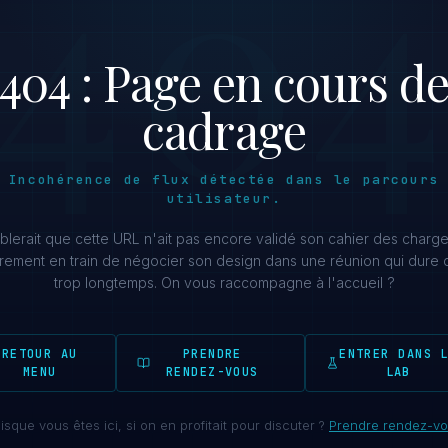
40
404 : Page en cours d
cadrage
Incohérence de flux détectée dans le parcours
utilisateur.
mblerait que cette URL n'ait pas encore validé son cahier des charges
ûrement en train de négocier son design dans une réunion qui dure 
trop longtemps. On vous raccompagne à l'accueil ?
RETOUR AU
PRENDRE
ENTRER DANS 
MENU
RENDEZ-VOUS
LAB
isque vous êtes ici, si on en profitait pour discuter ?
Prendre rendez-v