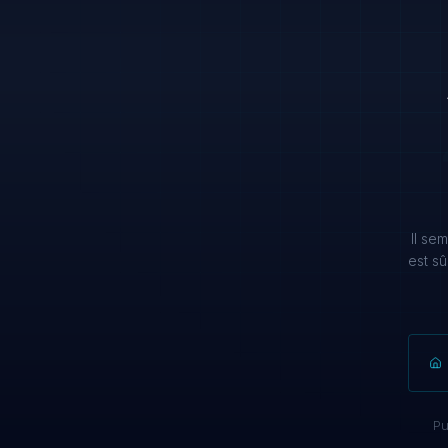
Il se
est s
Pu