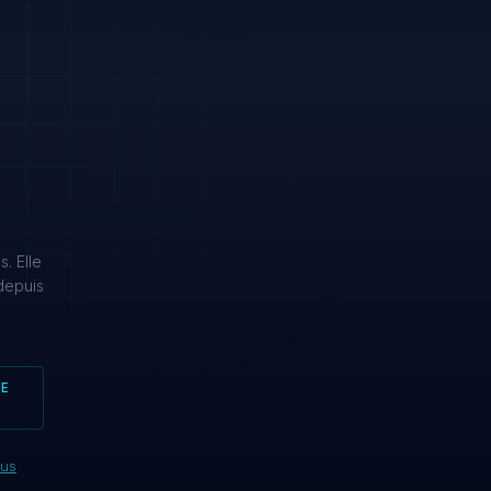
4
e
. Elle
depuis
LE
ous