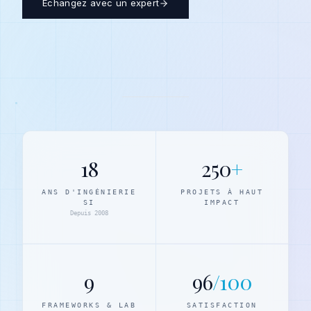
Échangez avec un expert
18
250
+
ANS D'INGÉNIERIE
PROJETS À HAUT
SI
IMPACT
Depuis 2008
9
96
/100
FRAMEWORKS & LAB
SATISFACTION