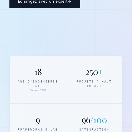
Échangez avec un expert
18
250
+
ANS D'INGÉNIERIE
PROJETS À HAUT
SI
IMPACT
Depuis 2008
9
96
/100
FRAMEWORKS & LAB
SATISFACTION